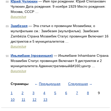
Юрий Чулюкин
— Имя при рождении: Юрий Степанович
88
Чулюкин Дата рождения: 9 ноября 1929 Место рождения:
Москва, СССР …
Википедия
Замбезия
— Эта статья о провинции Мозамбика; о
89
мультфильме см.: Замбезия (мультфильм). Замбезия
Zambézia Страна Мозамбик Статус провинция Включает 16
дистриктов и 5 муниципалитетов …
Википедия
Иньямбане (провинция)
— Иньямбане Inhambane Страна
90
Мозамбик Статус провинция Включает 9 дистриктов и 2
муниципалитета Административный&#160;центр …
Википедия
Страницы
←
Предыдущая
Следующая
→
1
2
3
4
5
6
7
8
9
10
11
12
13